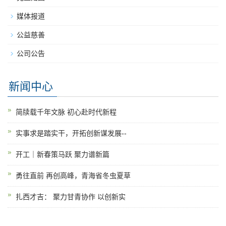
媒体报道
公益慈善
公司公告
新闻中心
简牍载千年文脉 初心赴时代新程
实事求是踏实干，开拓创新谋发展--
开工｜新春策马跃 聚力谱新篇
勇往直前 再创高峰，青海省冬虫夏草
扎西才吉： 聚力甘青协作 以创新实