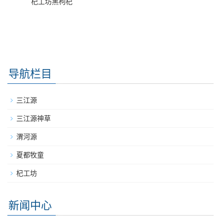
杞工坊黑枸杞
导航栏目
三江源
三江源神草
渭河源
夏都牧童
杞工坊
新闻中心