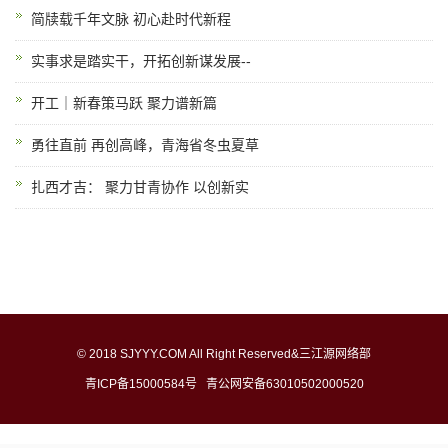
简牍载千年文脉 初心赴时代新程
实事求是踏实干，开拓创新谋发展--
开工｜新春策马跃 聚力谱新篇
勇往直前 再创高峰，青海省冬虫夏草
扎西才吉： 聚力甘青协作 以创新实
© 2018 SJYYY.COM All Right Reserved&三江源网络部
青ICP备15000584号
青公网安备63010502000520