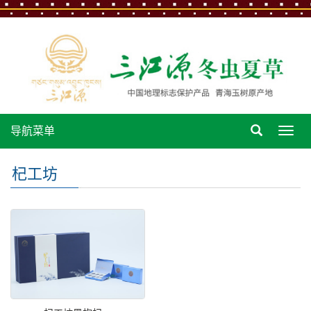
导航菜单
导
航
菜
杞工坊
单