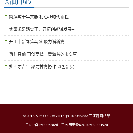
新闻中心
简牍载千年文脉 初心赴时代新程
实事求是踏实干，开拓创新谋发展--
开工｜新春策马跃 聚力谱新篇
勇往直前 再创高峰，青海省冬虫夏草
扎西才吉： 聚力甘青协作 以创新实
© 2018 SJYYY.COM All Right Reserved&三江源网络部
青ICP备15000584号
青公网安备63010502000520