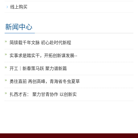
线上购买
新闻中心
简牍载千年文脉 初心赴时代新程
实事求是踏实干，开拓创新谋发展--
开工｜新春策马跃 聚力谱新篇
勇往直前 再创高峰，青海省冬虫夏草
扎西才吉： 聚力甘青协作 以创新实