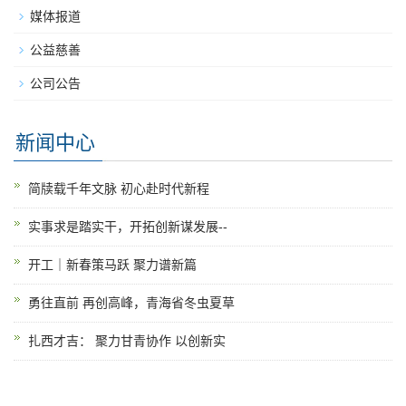
媒体报道
公益慈善
公司公告
新闻中心
简牍载千年文脉 初心赴时代新程
实事求是踏实干，开拓创新谋发展--
开工｜新春策马跃 聚力谱新篇
勇往直前 再创高峰，青海省冬虫夏草
扎西才吉： 聚力甘青协作 以创新实