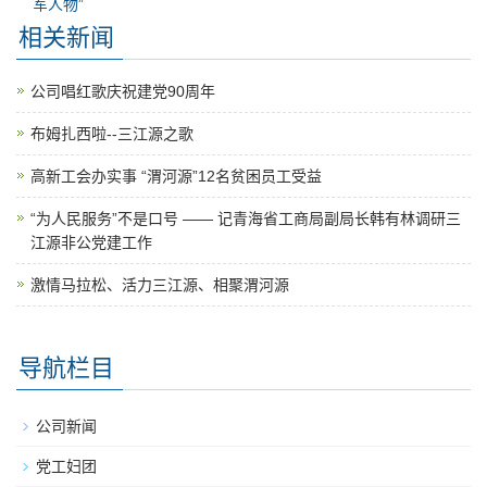
军人物”
相关新闻
公司唱红歌庆祝建党90周年
布姆扎西啦--三江源之歌
高新工会办实事 “渭河源”12名贫困员工受益
“为人民服务”不是口号 —— 记青海省工商局副局长韩有林调研三
江源非公党建工作
激情马拉松、活力三江源、相聚渭河源
导航栏目
公司新闻
党工妇团